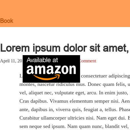
Skip
Digital Mark
Revolutionize Your Marke
Skip
Header
to
links
Right
Book
content
Lorem ipsum dolor sit amet, 
April 11, 2017
by
dmz-admin
Leave a Comment
Lorem ipsum dolor sit amet, consectetuer adipiscin
montes, nascetur ridiculus mus. Donec quam felis, ul
vel, aliquet nec, vulputate eget, arcu. In enim justo
Cras dapibus. Vivamus elementum semper nisi. Aenean
ante, dapibus in, viverra quis, feugiat a, tellus. Ph
Curabitur ullamcorper ultricies nisi. Nam eget dui
sem neque sed ipsum. Nam quam nunc, blandit vel, lu