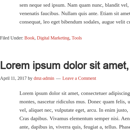
sem neque sed ipsum. Nam quam nunc, blandit vel, lu
venenatis faucibus. Nullam quis ante. Etiam sit amet
consequat, leo eget bibendum sodales, augue velit c
Filed Under:
Book
,
Digital Marketing
,
Tools
Lorem ipsum dolor sit amet, 
April 11, 2017
by
dmz-admin
Leave a Comment
Lorem ipsum dolor sit amet, consectetuer adipiscin
montes, nascetur ridiculus mus. Donec quam felis, ul
vel, aliquet nec, vulputate eget, arcu. In enim justo
Cras dapibus. Vivamus elementum semper nisi. Aenean
ante, dapibus in, viverra quis, feugiat a, tellus. Ph