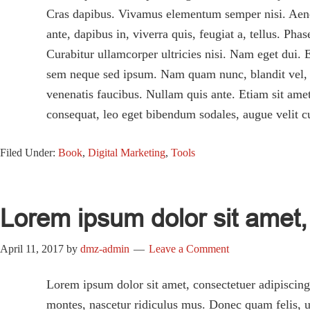
Cras dapibus. Vivamus elementum semper nisi. Aenean
ante, dapibus in, viverra quis, feugiat a, tellus. Ph
Curabitur ullamcorper ultricies nisi. Nam eget dui
sem neque sed ipsum. Nam quam nunc, blandit vel, lu
venenatis faucibus. Nullam quis ante. Etiam sit amet
consequat, leo eget bibendum sodales, augue velit c
Filed Under:
Book
,
Digital Marketing
,
Tools
Lorem ipsum dolor sit amet, 
April 11, 2017
by
dmz-admin
Leave a Comment
Lorem ipsum dolor sit amet, consectetuer adipiscin
montes, nascetur ridiculus mus. Donec quam felis, ul