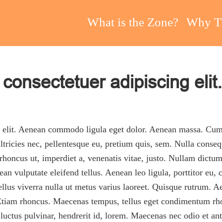
eting In The Zone
ting Performance
What is the Zone?
Why T
consectetuer adipiscing elit.
g elit. Aenean commodo ligula eget dolor. Aenean massa. Cum 
tricies nec, pellentesque eu, pretium quis, sem. Nulla conseq
, rhoncus ut, imperdiet a, venenatis vitae, justo. Nullam dictum
 vulputate eleifend tellus. Aenean leo ligula, porttitor eu, 
asellus viverra nulla ut metus varius laoreet. Quisque rutrum. A
. Etiam rhoncus. Maecenas tempus, tellus eget condimentum rh
ctus pulvinar, hendrerit id, lorem. Maecenas nec odio et ant