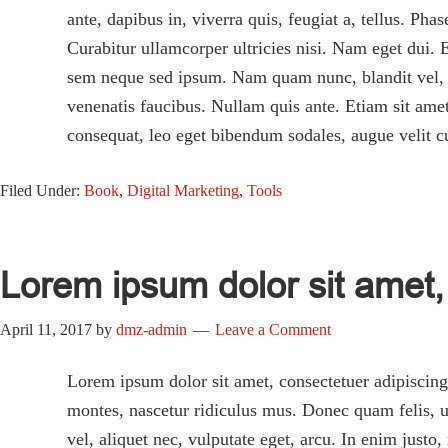
ante, dapibus in, viverra quis, feugiat a, tellus. Ph
Curabitur ullamcorper ultricies nisi. Nam eget dui
sem neque sed ipsum. Nam quam nunc, blandit vel, lu
venenatis faucibus. Nullam quis ante. Etiam sit amet
consequat, leo eget bibendum sodales, augue velit c
Filed Under:
Book
,
Digital Marketing
,
Tools
Lorem ipsum dolor sit amet, 
April 11, 2017
by
dmz-admin
Leave a Comment
Lorem ipsum dolor sit amet, consectetuer adipiscin
montes, nascetur ridiculus mus. Donec quam felis, ul
vel, aliquet nec, vulputate eget, arcu. In enim justo